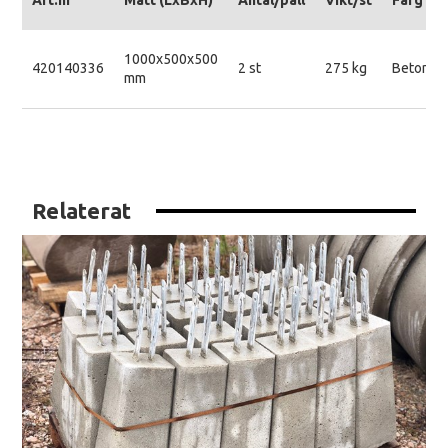
Art.nr
Mått (LxBxH)
Antal/pall
Vikt/st
Färg
1000x500x500
420140336
2 st
275 kg
Betongg
mm
Relaterat